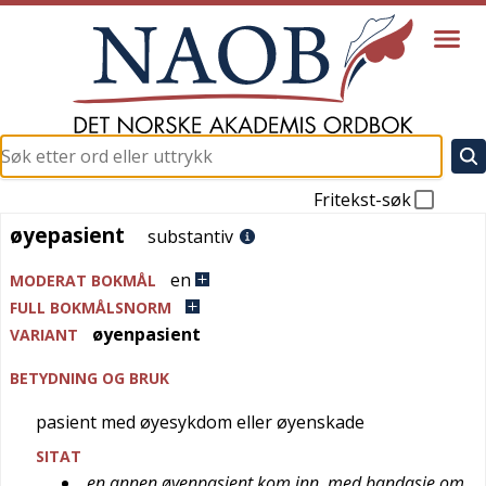
Fritekst-søk
øyepasient
øyepasient
substantiv
en
MODERAT BOKMÅL
FULL BOKMÅLSNORM
øyenpasient
VARIANT
BETYDNING OG BRUK
pasient med øyesykdom eller øyenskade
SITAT
en annen øyenpasient kom inn, med bandasje om