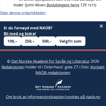
hodet
(
John Moen
Beslutningens herre
129
)
1975
Siter denne ordartikkelen
Er du fornøyd med NAOB?
Bli med og bidra!
100,–
250,–
500,–
Valgfri sum
©
Det Norske Akademi for Språk og Litteratur
2026
Redaksjonen
holder til i Osterhaus' gate 27 i Oslo.
Kontakt
NAOB-redaksjonen
.
Om bruk av informasjonskapsler/cookies på naob.no