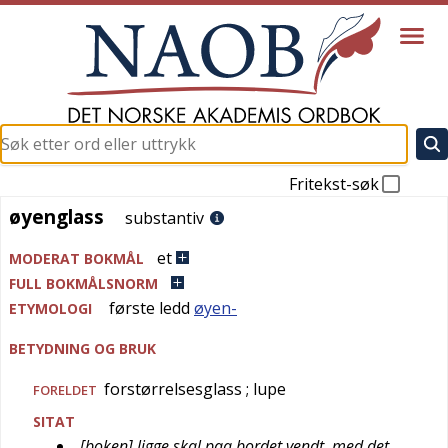
Fritekst-søk
øyenglass
øyenglass
substantiv
et
MODERAT BOKMÅL
FULL BOKMÅLSNORM
første ledd
øyen-
ETYMOLOGI
BETYDNING OG BRUK
forstørrelsesglass
; lupe
FORELDET
SITAT
[boken] ligge skal paa bordet vendt, med det