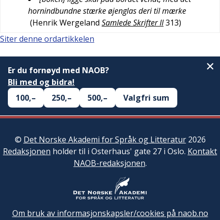
hornindbundne stærke øjenglas deri til mærke
(
Henrik Wergeland
Samlede Skrifter II
313
)
Siter denne ordartikkelen
Er du fornøyd med NAOB?
Bli med og bidra!
100,–
250,–
500,–
Valgfri sum
©
Det Norske Akademi for Språk og Litteratur
2026
Redaksjonen
holder til i Osterhaus' gate 27 i Oslo.
Kontakt
NAOB-redaksjonen
.
Om bruk av informasjonskapsler/cookies på naob.no