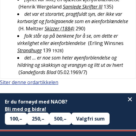
(
Henrik Wergeland
Samlede Skrifter III
135
)
det var et storartet, pragtfuldt syn, der ikke var
kortvarigt og forbigaaende som en øienforblændelse
(
H. Meltzer
Skizzer (1884)
290
)
folk står op på benkene for å se, om dette er
virkelighet eller øienforblendelse
(
Erling Winsnes
Strandhugg
139
)
1928
det … er noe som heter øyenforblendelse og
hildring og skakksyn og vrangsyn og litt ut av hvert
(
Sandefjords Blad
05.02.1969/7
)
Siter denne ordartikkelen
Er du fornøyd med NAOB?
Bli med og bidra!
100,–
250,–
500,–
Valgfri sum