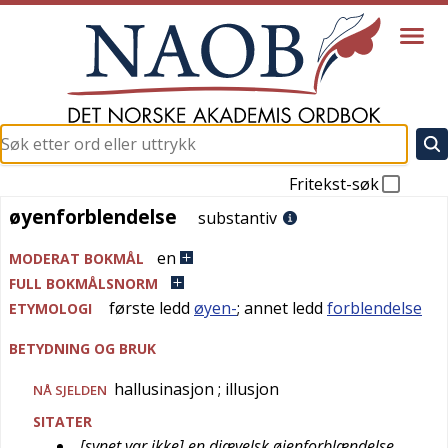
Fritekst-søk
øyenforblendelse
øyenforblendelse
substantiv
en
MODERAT BOKMÅL
FULL BOKMÅLSNORM
første ledd
øyen-
; annet ledd
forblendelse
ETYMOLOGI
BETYDNING OG BRUK
hallusinasjon
; illusjon
NÅ SJELDEN
SITATER
[synet var ikke] en djævelsk øjenforblændelse