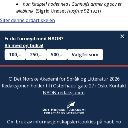
hun [stupte] hodet ned i Gunnulfs armer og sov et
øieblunk
(
Sigrid Undset
Husfrue
92
)
1921
Siter denne ordartikkelen
Er du fornøyd med NAOB?
Bli med og bidra!
100,–
250,–
500,–
Valgfri sum
©
Det Norske Akademi for Språk og Litteratur
2026
Redaksjonen
holder til i Osterhaus' gate 27 i Oslo.
Kontakt
NAOB-redaksjonen
.
Om bruk av informasjonskapsler/cookies på naob.no