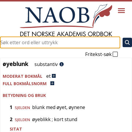
Fritekst-søk
øyeblunk
øyeblunk
substantiv
et
MODERAT BOKMÅL
FULL BOKMÅLSNORM
BETYDNING OG BRUK
1
blunk med øyet, øynene
SJELDEN
2
øyeblikk
; kort stund
SJELDEN
SITAT