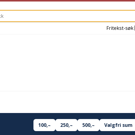
Fritekst-søk
100,–
250,–
500,–
Valgfri sum