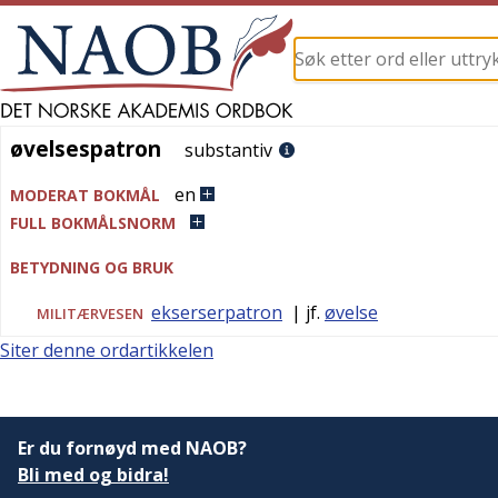
øvelsespatron
øvelsespatron
substantiv
en
MODERAT BOKMÅL
FULL BOKMÅLSNORM
BETYDNING OG BRUK
ekserserpatron
| jf.
øvelse
MILITÆRVESEN
Siter denne ordartikkelen
Er du fornøyd med NAOB?
Bli med og bidra!