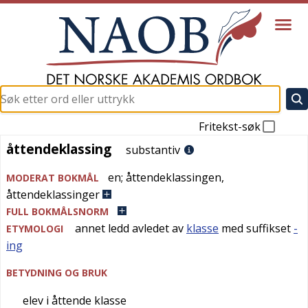
Fritekst-søk
åttendeklassing
åttendeklassing
substantiv
en
;
åttendeklassingen
,
MODERAT BOKMÅL
åttendeklassinger
FULL BOKMÅLSNORM
annet ledd avledet av
klasse
med suffikset
-
ETYMOLOGI
ing
BETYDNING OG BRUK
elev i åttende klasse