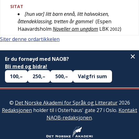
SITAT
[hun var] litt barn ennå, litt halvvoksen,
åttendeklassing, tretten år gammel
(
Espen
Haavardsholm
Noveller om ungdom
LBK
)
2002
Siter denne ordartikkelen
Er du fornøyd med NAOB?
Bli med og bidra!
100,–
250,–
500,–
Valgfri sum
©
Det Norske Akademi for Språk og Litteratur
2026
Redaksjonen
holder til i Osterhaus' gate 27 i Oslo.
Kontakt
NAOB-redaksjonen
.