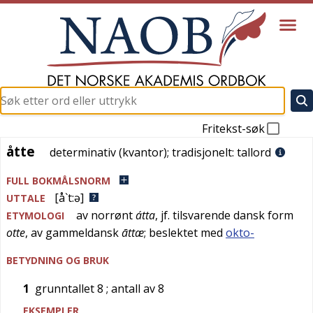
Fritekst-søk
åtte
åtte
determinativ (kvantor)
; tradisjonelt:
tallord
FULL BOKMÅLSNORM
[å`t:ə]
UTTALE
av
norrønt
átta
, jf. tilsvarende
dansk
form
ETYMOLOGI
otte
, av
gammeldansk
āttæ
; beslektet med
okto-
BETYDNING OG BRUK
1
grunntallet 8
; antall av 8
EKSEMPLER