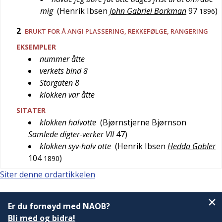
mig
(
Henrik Ibsen
John Gabriel Borkman
97
)
1896
2
BRUKT FOR Å ANGI PLASSERING, REKKEFØLGE, RANGERING
EKSEMPLER
nummer åtte
verkets bind 8
Storgaten 8
klokken var åtte
SITATER
klokken halvotte
(
Bjørnstjerne Bjørnson
Samlede digter-verker VII
47
)
klokken syv-halv otte
(
Henrik Ibsen
Hedda Gabler
104
)
1890
Siter denne ordartikkelen
Er du fornøyd med NAOB?
Bli med og bidra!