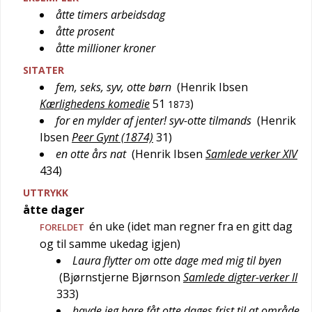
åtte timers arbeidsdag
åtte prosent
åtte millioner kroner
SITATER
fem, seks, syv, otte børn
(
Henrik Ibsen
Kærlighedens komedie
51
)
1873
for en mylder af jenter! syv-otte tilmands
(
Henrik
Ibsen
Peer Gynt (1874)
31
)
en otte års nat
(
Henrik Ibsen
Samlede verker XIV
434
)
UTTRYKK
åtte dager
én uke (idet man regner fra en gitt dag
FORELDET
og til samme ukedag igjen)
Laura flytter om otte dage med mig til byen
(
Bjørnstjerne Bjørnson
Samlede digter-verker II
333
)
havde jeg bare fåt otte dages frist til at område