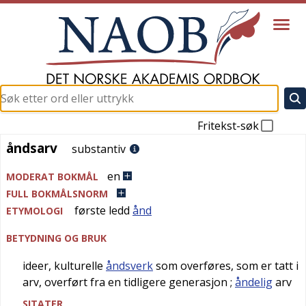
Fritekst-søk
åndsarv
åndsarv
substantiv
en
MODERAT BOKMÅL
FULL BOKMÅLSNORM
første ledd
ånd
ETYMOLOGI
BETYDNING OG BRUK
ideer, kulturelle
åndsverk
som overføres, som er tatt i
arv, overført fra en tidligere generasjon
;
åndelig
arv
SITATER