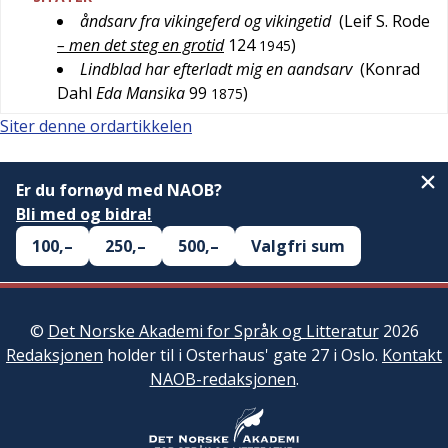
åndsarv fra vikingeferd og vikingetid
(
Leif S. Rode
– men det steg en grotid
124
)
1945
Lindblad har efterladt mig en aandsarv
(
Konrad
Dahl
Eda Mansika
99
)
1875
Siter denne ordartikkelen
Er du fornøyd med NAOB?
Bli med og bidra!
100,–
250,–
500,–
Valgfri sum
©
Det Norske Akademi for Språk og Litteratur
2026
Redaksjonen
holder til i Osterhaus' gate 27 i Oslo.
Kontakt
NAOB-redaksjonen
.