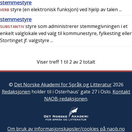
stemmestyre
styre (en elektronisk funksjon) ved hjelp av talen ...
VERB
stemmestyre
styre som administrerer stemmegivningen i et
SUBSTANTIV
enkelt valglokale ved valg til kommunestyre, fylkesting eller
Stortinget jf. valgstyre ...
Viser treff 1 til
2
av
2
totalt
©
Det Norske Akademi for Språk og Litteratur
2026
Redaksjonen
holder til i Osterhaus' gate 27 i Oslo.
Kontakt
NAOB-redaksjonen
.
Om bruk av informasjonskapsler/cookies på naob.no