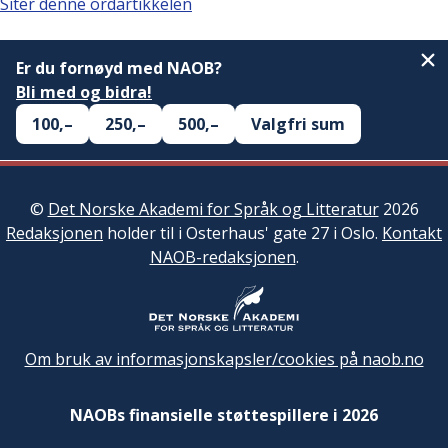
Siter denne ordartikkelen
Er du fornøyd med NAOB?
Bli med og bidra!
100,–
250,–
500,–
Valgfri sum
©
Det Norske Akademi for Språk og Litteratur
2026
Redaksjonen
holder til i Osterhaus' gate 27 i Oslo.
Kontakt
NAOB-redaksjonen
.
Om bruk av informasjonskapsler/cookies på naob.no
NAOBs finansielle støttespillere i 2026