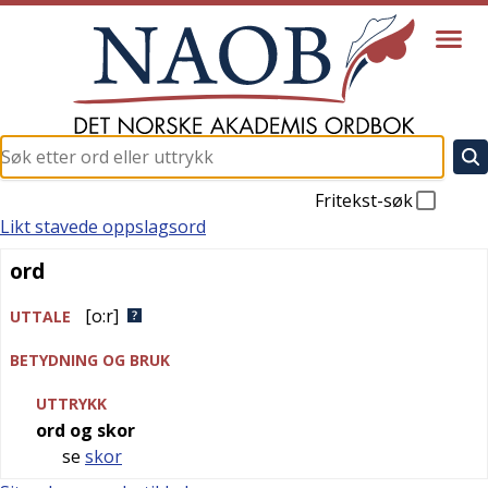
Fritekst-søk
Likt stavede oppslagsord
ord
ord
[o:r]
UTTALE
BETYDNING OG BRUK
UTTRYKK
ord og skor
se
skor