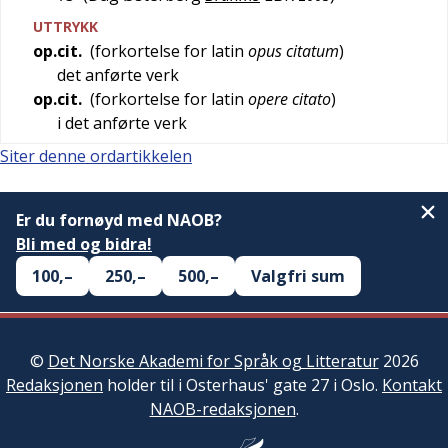
UTTRYKK
op.cit.
(forkortelse for
latin
opus citatum
)
det anførte verk
op.cit.
(forkortelse for
latin
opere citato
)
i det anførte verk
Siter denne ordartikkelen
Er du fornøyd med NAOB?
Bli med og bidra!
100,–
250,–
500,–
Valgfri sum
©
Det Norske Akademi for Språk og Litteratur
2026
Redaksjonen
holder til i Osterhaus' gate 27 i Oslo.
Kontakt
NAOB-redaksjonen
.