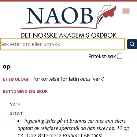
Fritekst-søk
op.
op.
forkortelse for
latin
opus
'
verk
'
ETYMOLOGI
BETYDNING OG BRUK
verk
SITAT
ingenting tyder på at Brahms var mer enn ellers
opptatt av religiøse spørsmål da han skrev op. 12 og
13
(
Dag Østerberg
Brahms
LBK
)
2003