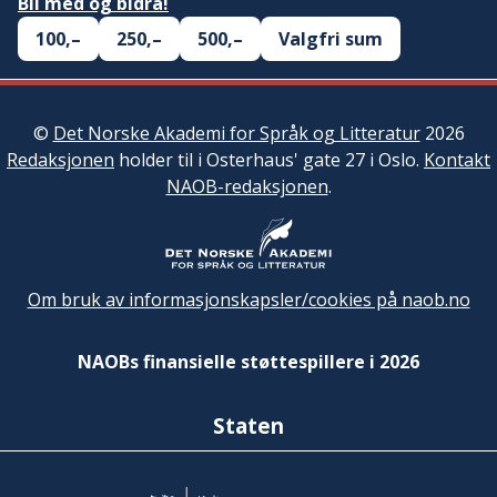
Bli med og bidra!
100,–
250,–
500,–
Valgfri sum
©
Det Norske Akademi for Språk og Litteratur
2026
Redaksjonen
holder til i Osterhaus' gate 27 i Oslo.
Kontakt
NAOB-redaksjonen
.
Om bruk av informasjonskapsler/cookies på naob.no
NAOBs finansielle støttespillere i 2026
Staten