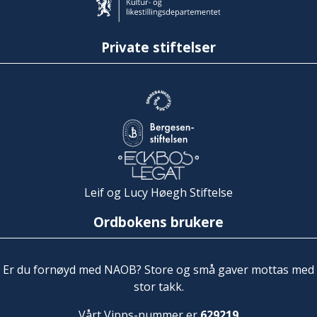
Private stiftelser
Leif og Lucy Høegh Stiftelse
Ordbokens brukere
Er du fornøyd med NAOB? Store og små gaver mottas med
stor takk.
Vårt Vipps-nummer er
629219