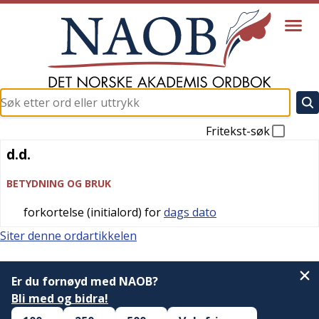
Fritekst-søk
d.d.
d.d.
BETYDNING OG BRUK
forkortelse (initialord) for
dags dato
Siter denne ordartikkelen
Er du fornøyd med NAOB?
Bli med og bidra!