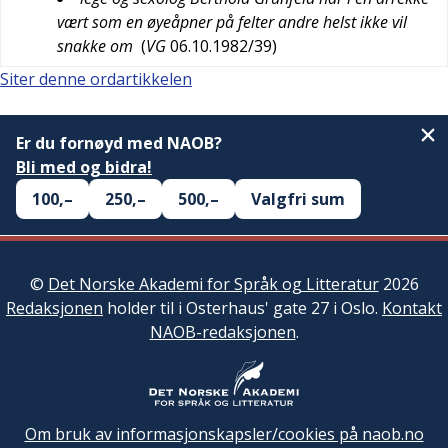
vært som en øyeåpner på felter andre helst ikke vil
snakke om
(
VG
06.10.1982/39
)
Siter denne ordartikkelen
Er du fornøyd med NAOB?
Bli med og bidra!
100,–
250,–
500,–
Valgfri sum
©
Det Norske Akademi for Språk og Litteratur
2026
Redaksjonen
holder til i Osterhaus' gate 27 i Oslo.
Kontakt
NAOB-redaksjonen
.
Om bruk av informasjonskapsler/cookies på naob.no