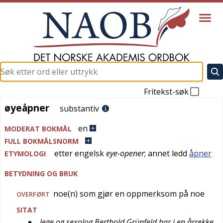
Fritekst-søk
øyeåpner
øyeåpner
substantiv
en
MODERAT BOKMÅL
FULL BOKMÅLSNORM
etter
engelsk
eye-opener
; annet ledd
åpner
ETYMOLOGI
BETYDNING OG BRUK
noe(n) som gjør en oppmerksom på noe
OVERFØRT
SITAT
lege og sexolog Berthold Grünfeld har i en årrekke