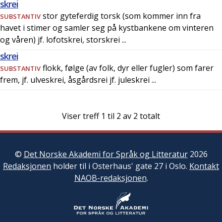
skrei
stor gyteferdig torsk (som kommer inn fra
SUBSTANTIV
havet i stimer og samler seg på kystbankene om vinteren
og våren) jf. lofotskrei, storskrei ...
skrei
flokk, følge (av folk, dyr eller fugler) som farer
SUBSTANTIV
frem, jf. ulveskrei, åsgårdsrei jf. juleskrei ...
Viser treff 1 til
2
av
2
totalt
©
Det Norske Akademi for Språk og Litteratur
2026
Redaksjonen
holder til i Osterhaus' gate 27 i Oslo.
Kontakt
NAOB-redaksjonen
.