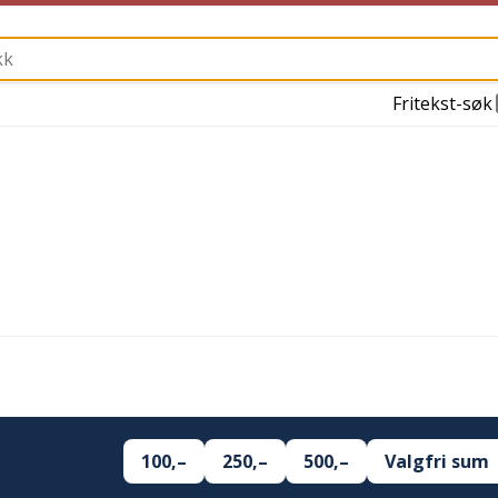
Fritekst-søk
100,–
250,–
500,–
Valgfri sum