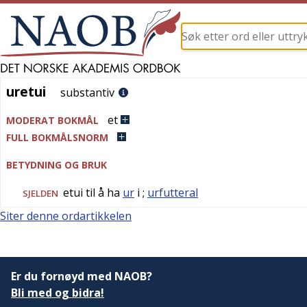
uretui
uretui
substantiv
et
MODERAT BOKMÅL
FULL BOKMÅLSNORM
BETYDNING OG BRUK
etui til å ha
ur
i
;
urfutteral
SJELDEN
Siter denne ordartikkelen
Er du fornøyd med NAOB?
Bli med og bidra!