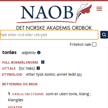
Fritekst-søk
tonløs
tonløs
adjektiv
FULL BOKMÅLSNORM
[to:`nløs]
UTTALE
etter
tysk
tonlos
; annet ledd
løs
ETYMOLOGI
BETYDNING OG BRUK
1
som er uten tone, klang
;
SÆRLIG OM STEMME
klangløs
SITATER