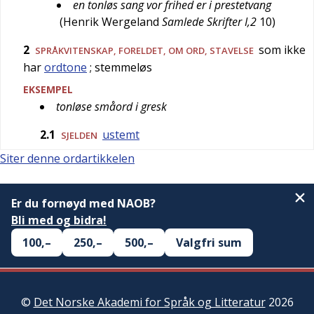
en tonløs sang vor frihed er i prestetvang
(
Henrik Wergeland
Samlede Skrifter I,2
10
)
2
som ikke
SPRÅKVITENSKAP
,
FORELDET
, OM ORD, STAVELSE
har
ordtone
; stemmeløs
EKSEMPEL
tonløse småord i gresk
2.1
ustemt
SJELDEN
Siter denne ordartikkelen
Er du fornøyd med NAOB?
Bli med og bidra!
100,–
250,–
500,–
Valgfri sum
©
Det Norske Akademi for Språk og Litteratur
2026