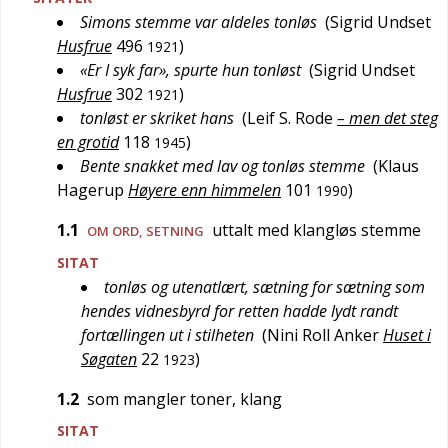
Simons stemme var aldeles tonløs
(
Sigrid Undset
Husfrue
496
)
1921
«Er I syk far», spurte hun tonløst
(
Sigrid Undset
Husfrue
302
)
1921
tonløst er skriket hans
(
Leif S. Rode
– men det steg
en grotid
118
)
1945
Bente snakket med lav og tonløs stemme
(
Klaus
Hagerup
Høyere enn himmelen
101
)
1990
1.1
uttalt med klangløs stemme
OM ORD, SETNING
SITAT
tonløs og utenatlært, sætning for sætning som
hendes vidnesbyrd for retten hadde lydt randt
fortællingen ut i stilheten
(
Nini Roll Anker
Huset i
Søgaten
22
)
1923
1.2
som mangler toner, klang
SITAT