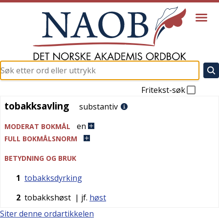
Fritekst-søk
tobakksavling
tobakksavling
substantiv
en
MODERAT BOKMÅL
FULL BOKMÅLSNORM
BETYDNING OG BRUK
1
tobakksdyrking
2
tobakkshøst
| jf.
høst
Siter denne ordartikkelen