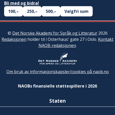
Bli med og bidra!
100,–
250,–
500,–
Valgfri sum
©
Det Norske Akademi for Språk og Litteratur
2026
Redaksjonen
holder til i Osterhaus' gate 27 i Oslo.
Kontakt
NAOB-redaksjonen
.
Om bruk av informasjonskapsler/cookies på naob.no
NAOBs finansielle støttespillere i 2026
Staten