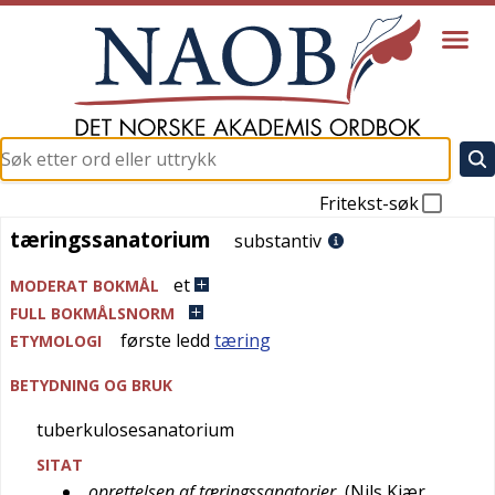
Fritekst-søk
tæringssanatorium
tæringssanatorium
substantiv
et
MODERAT BOKMÅL
FULL BOKMÅLSNORM
første ledd
tæring
ETYMOLOGI
BETYDNING OG BRUK
tuberkulosesanatorium
SITAT
oprettelsen af tæringssanatorier
(
Nils Kjær