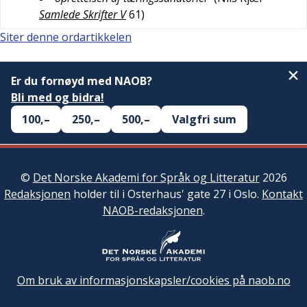
Samlede Skrifter V
61
)
Siter denne ordartikkelen
Er du fornøyd med NAOB?
Bli med og bidra!
100,–
250,–
500,–
Valgfri sum
©
Det Norske Akademi for Språk og Litteratur
2026
Redaksjonen
holder til i Osterhaus' gate 27 i Oslo.
Kontakt
NAOB-redaksjonen
.
Om bruk av informasjonskapsler/cookies på naob.no