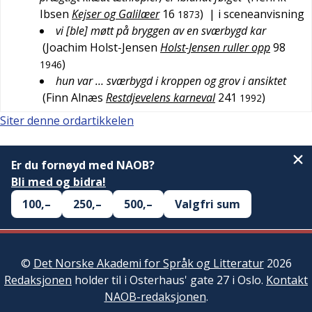
Ibsen
Kejser og Galilæer
16
)
| i sceneanvisning
1873
vi [ble] møtt på bryggen av en sværbygd kar
(
Joachim Holst-Jensen
Holst-Jensen ruller opp
98
)
1946
hun var … sværbygd i kroppen og grov i ansiktet
(
Finn Alnæs
Restdjevelens karneval
241
)
1992
Siter denne ordartikkelen
Er du fornøyd med NAOB?
Bli med og bidra!
100,–
250,–
500,–
Valgfri sum
©
Det Norske Akademi for Språk og Litteratur
2026
Redaksjonen
holder til i Osterhaus' gate 27 i Oslo.
Kontakt
NAOB-redaksjonen
.