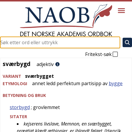
Fritekst-søk
sværbygd
sværbygd
adjektiv
sværbygget
VARIANT
annet ledd perfektum partisipp av
bygge
ETYMOLOGI
BETYDNING OG BRUK
storbygd
; grovlemmet
SITATER
kejserens livslave, Memnon, en sværbygget,
prægtigt klædt æthiopier, er iblandt følget
(
Henrik