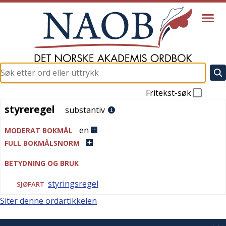
Fritekst-søk
styreregel
styreregel
substantiv
en
MODERAT BOKMÅL
FULL BOKMÅLSNORM
BETYDNING OG BRUK
styringsregel
SJØFART
Siter denne ordartikkelen