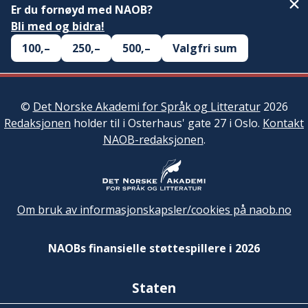
Er du fornøyd med NAOB?
Bli med og bidra!
100,–
250,–
500,–
Valgfri sum
©
Det Norske Akademi for Språk og Litteratur
2026
Redaksjonen
holder til i Osterhaus' gate 27 i Oslo.
Kontakt
NAOB-redaksjonen
.
Om bruk av informasjonskapsler/cookies på naob.no
NAOBs finansielle støttespillere i 2026
Staten