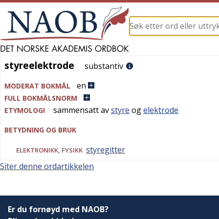
styreelektrode
styreelektrode
substantiv
en
MODERAT BOKMÅL
FULL BOKMÅLSNORM
sammensatt av
styre
og
elektrode
ETYMOLOGI
BETYDNING OG BRUK
styregitter
ELEKTRONIKK
,
FYSIKK
Siter denne ordartikkelen
Er du fornøyd med NAOB?