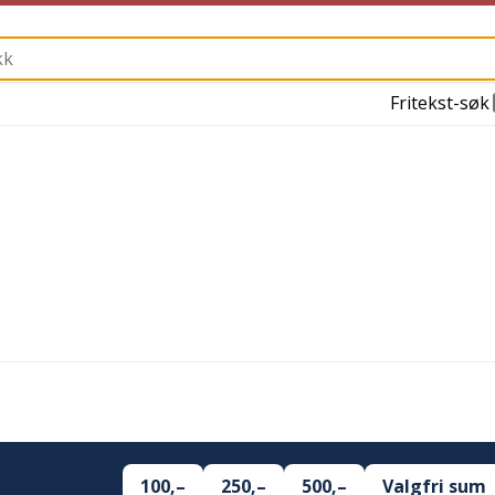
Fritekst-søk
100,–
250,–
500,–
Valgfri sum