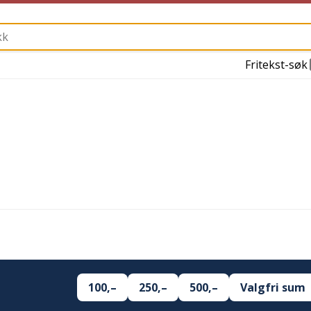
Fritekst-søk
100,–
250,–
500,–
Valgfri sum