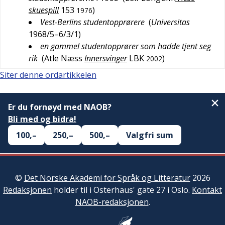
skuespill
153
)
1976
Vest-Berlins studentopprørere
(
Universitas
1968/5–6/3/1
)
en gammel studentopprører som hadde tjent seg
rik
(
Atle Næss
Innersvinger
LBK
)
2002
Siter denne ordartikkelen
Er du fornøyd med NAOB?
Bli med og bidra!
100,–
250,–
500,–
Valgfri sum
©
Det Norske Akademi for Språk og Litteratur
2026
Redaksjonen
holder til i Osterhaus' gate 27 i Oslo.
Kontakt
NAOB-redaksjonen
.