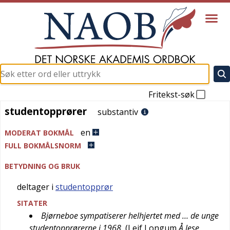
Fritekst-søk
studentopprører
studentopprører
substantiv
en
MODERAT BOKMÅL
FULL BOKMÅLSNORM
BETYDNING OG BRUK
deltager i
studentopprør
SITATER
Bjørneboe sympatiserer helhjertet med … de unge
studentopprørerne i 1968
(
Leif Longum
Å lese