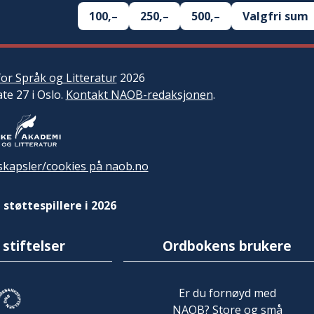
100,–
250,–
500,–
Valgfri sum
or Språk og Litteratur
2026
ate 27 i Oslo.
Kontakt NAOB-redaksjonen
.
kapsler/cookies på naob.no
 støttespillere i 2026
 stiftelser
Ordbokens brukere
Er du fornøyd med
NAOB? Store og små