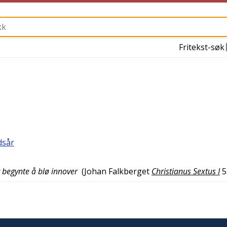
Fritekst-søk
dsår
g begynte å blø innover
(
Johan Falkberget
Christianus Sextus I
5