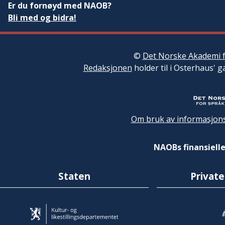
Er du fornøyd med NAOB?
Bli med og bidra!
©
Det Norske Akademi f
Redaksjonen
holder til i Osterhaus' g
Om bruk av informasjons
NAOBs finansielle
Staten
Private