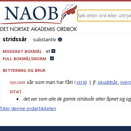
stridssår
stridssår
substantiv
et
MODERAT BOKMÅL
FULL BOKMÅLSNORM
BETYDNING OG BRUK
sår som man har fått i
strid
| jf.
skuddsår
,
sver
SJELDEN
SITAT
det var som alle de gamle stridssår atter åpnet sig o
Siter denne ordartikkelen