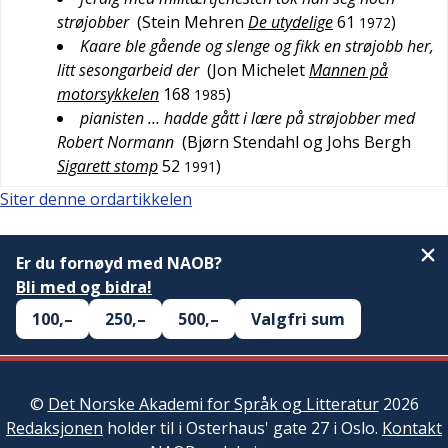
strøjobber
(
Stein Mehren
De utydelige
61
)
1972
Kaare ble gående og slenge og fikk en strøjobb her,
litt sesongarbeid der
(
Jon Michelet
Mannen på
motorsykkelen
168
)
1985
pianisten … hadde gått i lære på strøjobber med
Robert Normann
(
Bjørn Stendahl og Johs Bergh
Sigarett stomp
52
)
1991
Siter denne ordartikkelen
Er du fornøyd med NAOB?
Bli med og bidra!
100,–
250,–
500,–
Valgfri sum
©
Det Norske Akademi for Språk og Litteratur
2026
Redaksjonen
holder til i Osterhaus' gate 27 i Oslo.
Kontakt