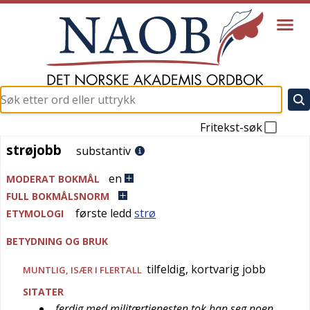
Fritekst-søk
strøjobb
strøjobb
substantiv
en
MODERAT BOKMÅL
FULL BOKMÅLSNORM
første ledd
strø
ETYMOLOGI
BETYDNING OG BRUK
tilfeldig, kortvarig jobb
MUNTLIG
, ISÆR I FLERTALL
SITATER
ferdig med militærtjenesten tok han seg noen