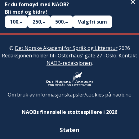
Er du fornøyd med NAOB?
Bli med og bidra!
100,–
250,–
500,–
Valgfri sum
©
Det Norske Akademi for Språk og Litteratur
2026
Redaksjonen
holder til i Osterhaus' gate 27 i Oslo.
Kontakt
NAOB-redaksjonen
.
Om bruk av informasjonskapsler/cookies på naob.no
NAOBs finansielle støttespillere i 2026
Staten