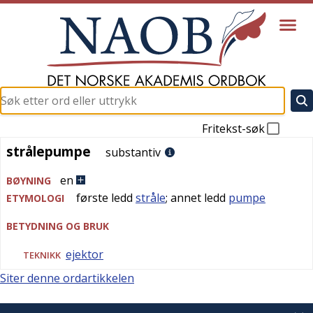
Fritekst-søk
strålepumpe
strålepumpe
substantiv
en
BØYNING
første ledd
stråle
; annet ledd
pumpe
ETYMOLOGI
BETYDNING OG BRUK
ejektor
TEKNIKK
Siter denne ordartikkelen