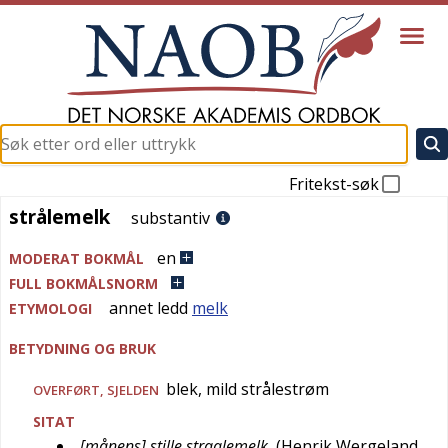
Fritekst-søk
strålemelk
strålemelk
substantiv
en
MODERAT BOKMÅL
FULL BOKMÅLSNORM
annet ledd
melk
ETYMOLOGI
BETYDNING OG BRUK
blek, mild strålestrøm
OVERFØRT
,
SJELDEN
SITAT
[månens] stille straalemelk
(
Henrik Wergeland