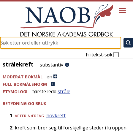
Fritekst-søk
strålekreft
strålekreft
substantiv
en
MODERAT BOKMÅL
FULL BOKMÅLSNORM
første ledd
stråle
ETYMOLOGI
BETYDNING OG BRUK
1
hovkreft
VETERINÆRFAG
2
kreft som brer seg til forskjellige steder i kroppen