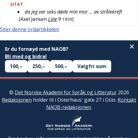
SITAT
da jeg var seks døde min mor … av strålekreft
(
Axel Jensen
Line
9
)
1959
Siter denne ordartikkelen
Er du fornøyd med NAOB?
Bli med og bidra!
100,–
250,–
500,–
Valgfri sum
©
Det Norske Akademi for Språk og Litteratur
2026
Redaksjonen
holder til i Osterhaus' gate 27 i Oslo.
Kontakt
NAOB-redaksjonen
.