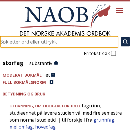
Fritekst-søk
storfag
storfag
substantiv
et
MODERAT BOKMÅL
FULL BOKMÅLSNORM
BETYDNING OG BRUK
fagtrinn,
UTDANNING
, OM TIDLIGERE FORHOLD
studieenhet på lavere studienivå, med fire semestre
som normal studietid
| til forskjell fra
grunnfag
,
mellomfag
,
hovedfag