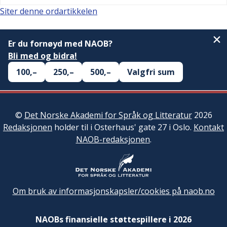
Siter denne ordartikkelen
Er du fornøyd med NAOB?
Bli med og bidra!
100,–
250,–
500,–
Valgfri sum
©
Det Norske Akademi for Språk og Litteratur
2026
Redaksjonen
holder til i Osterhaus' gate 27 i Oslo.
Kontakt
NAOB-redaksjonen
.
Om bruk av informasjonskapsler/cookies på naob.no
NAOBs finansielle støttespillere i 2026