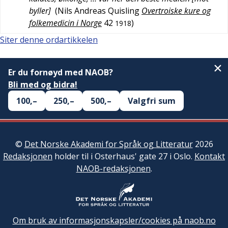
byller]
(
Nils Andreas Quisling
Overtroiske kure og
folkemedicin i Norge
42
)
1918
Siter denne ordartikkelen
Er du fornøyd med NAOB?
Bli med og bidra!
100,–
250,–
500,–
Valgfri sum
©
Det Norske Akademi for Språk og Litteratur
2026
Redaksjonen
holder til i Osterhaus' gate 27 i Oslo.
Kontakt
NAOB-redaksjonen
.
Om bruk av informasjonskapsler/cookies på naob.no