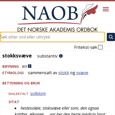
Fritekst-søk
stokksvæve
stokksvæve
substantiv
en
BØYNING
sammensatt av
stokk
og
svæve
ETYMOLOGI
BETYDNING OG BRUK
solblom
DIALEKTALT
SITAT
hestesoløie, stoksvæve eller som, den ogsaa
kaldtes, ølkonge, … var her den beste medicin [mot