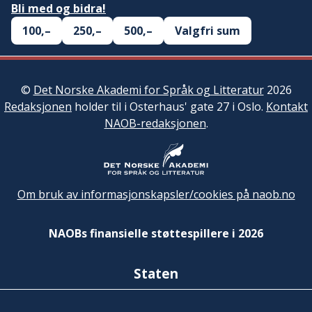
Bli med og bidra!
100,–
250,–
500,–
Valgfri sum
©
Det Norske Akademi for Språk og Litteratur
2026
Redaksjonen
holder til i Osterhaus' gate 27 i Oslo.
Kontakt
NAOB-redaksjonen
.
Om bruk av informasjonskapsler/cookies på naob.no
NAOBs finansielle støttespillere i 2026
Staten