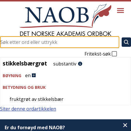
Fritekst-søk
stikkelsbærgrøt
stikkelsbærgrøt
substantiv
en
BØYNING
BETYDNING OG BRUK
fruktgrøt av stikkelsbær
Siter denne ordartikkelen
Er du fornøyd med NAOB?