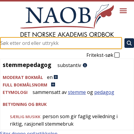
Fritekst-søk
stemmepedagog
stemmepedagog
substantiv
en
MODERAT BOKMÅL
FULL BOKMÅLSNORM
sammensatt av
stemme
og
pedagog
ETYMOLOGI
BETYDNING OG BRUK
person som gir faglig veiledning i
SÆRLIG
MUSIKK
riktig, rasjonell stemmebruk
Siter denne ordartikkelen