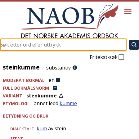
Fritekst-søk
steinkumme
steinkumme
substantiv
en
MODERAT BOKMÅL
FULL BOKMÅLSNORM
stenkumme
VARIANT
annet ledd
kumme
ETYMOLOGI
BETYDNING OG BRUK
kum
av stein
DIALEKTALT
SITAT