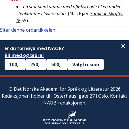
en stor stenkumme med afløbsrende til en anden
stenkumme i lavere plan
(
Nils Kjær
Samlede Skrifter
IV
55
)
Siter denne ordartikkelen
Er du fornøyd med NAOB?
Bli med og bidra!
100,–
250,–
500,–
Valgfri sum
©
Det Norske Akademi for Språk og Litteratur
2026
Redaksjonen
holder til i Osterhaus' gate 27 i Oslo.
Kontakt
NAOB-redaksjonen
.