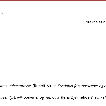
Fritekst-søk
statsunderstøttelse
(
Rudolf Muus
Kristiania forstadsscener og 
arser, lystspill, operetter og musicals
(
Jens Bjørneboe
Vi som el