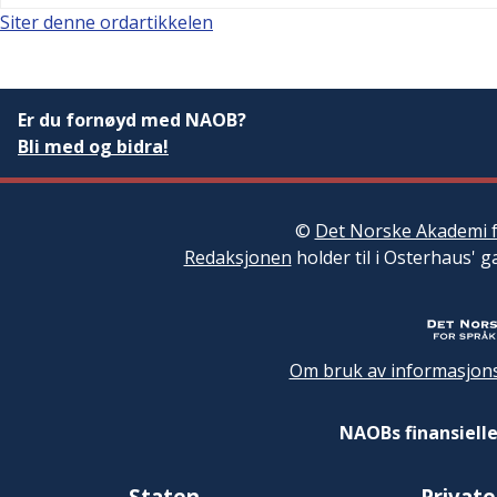
Siter denne ordartikkelen
Er du fornøyd med NAOB?
Bli med og bidra!
©
Det Norske Akademi f
Redaksjonen
holder til i Osterhaus' g
Om bruk av informasjons
NAOBs finansielle
Staten
Private