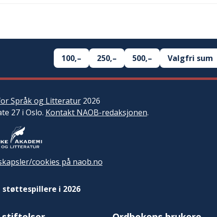
100,–
250,–
500,–
Valgfri sum
or Språk og Litteratur
2026
ate 27 i Oslo.
Kontakt NAOB-redaksjonen
.
kapsler/cookies på naob.no
 støttespillere i 2026
 stiftelser
Ordbokens brukere