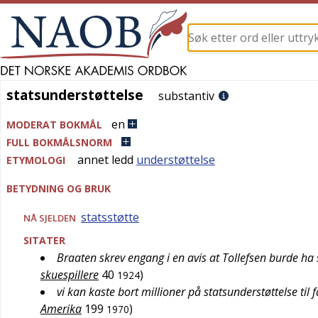
statsunderstøttelse
statsunderstøttelse
substantiv
en
MODERAT BOKMÅL
FULL BOKMÅLSNORM
annet ledd
understøttelse
ETYMOLOGI
BETYDNING OG BRUK
statsstøtte
NÅ SJELDEN
SITATER
Braaten skrev engang i en avis at Tollefsen burde ha 
skuespillere
40
)
1924
vi kan kaste bort millioner på statsunderstøttelse til f
Amerika
199
)
1970