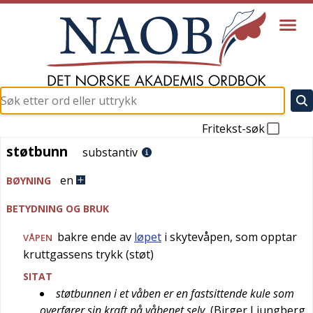
Fritekst-søk
støtbunn
støtbunn
substantiv
en
BØYNING
BETYDNING OG BRUK
bakre ende av
løpet
i skytevåpen, som opptar
VÅPEN
kruttgassens trykk (støt)
SITAT
støtbunnen i et våben er en fastsittende kule som
overfører sin kraft på våbenet selv
(
Birger Ljungberg