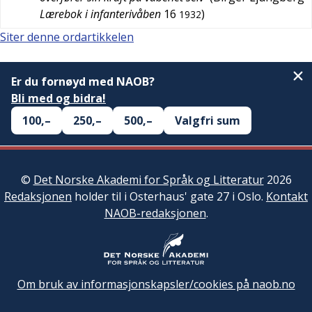
Lærebok i infanterivåben
16
)
1932
Siter denne ordartikkelen
Er du fornøyd med NAOB?
Bli med og bidra!
100,–
250,–
500,–
Valgfri sum
©
Det Norske Akademi for Språk og Litteratur
2026
Redaksjonen
holder til i Osterhaus' gate 27 i Oslo.
Kontakt
NAOB-redaksjonen
.
Om bruk av informasjonskapsler/cookies på naob.no