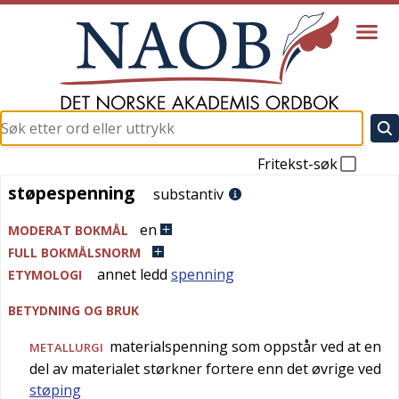
Fritekst-søk
støpespenning
støpespenning
substantiv
en
MODERAT BOKMÅL
FULL BOKMÅLSNORM
annet ledd
spenning
ETYMOLOGI
BETYDNING OG BRUK
materialspenning som oppstår ved at en
METALLURGI
del av materialet størkner fortere enn det øvrige ved
støping