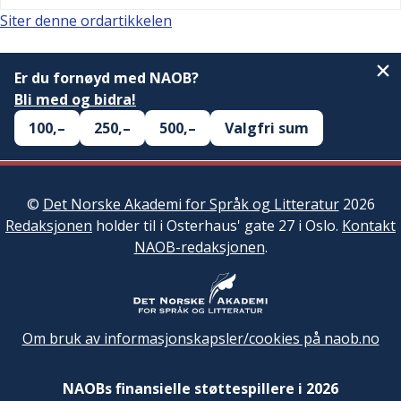
Siter denne ordartikkelen
Er du fornøyd med NAOB?
Bli med og bidra!
100,–
250,–
500,–
Valgfri sum
©
Det Norske Akademi for Språk og Litteratur
2026
Redaksjonen
holder til i Osterhaus' gate 27 i Oslo.
Kontakt
NAOB-redaksjonen
.
Om bruk av informasjonskapsler/cookies på naob.no
NAOBs finansielle støttespillere i 2026