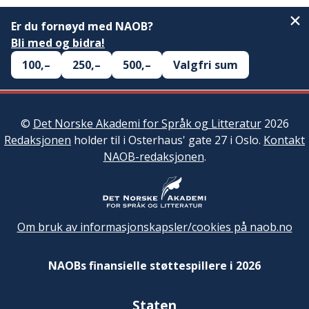
Er du fornøyd med NAOB?
Bli med og bidra!
100,–
250,–
500,–
Valgfri sum
©
Det Norske Akademi for Språk og Litteratur
2026
Redaksjonen
holder til i Osterhaus' gate 27 i Oslo.
Kontakt
NAOB-redaksjonen
.
Om bruk av informasjonskapsler/cookies på naob.no
NAOBs finansielle støttespillere i 2026
Staten