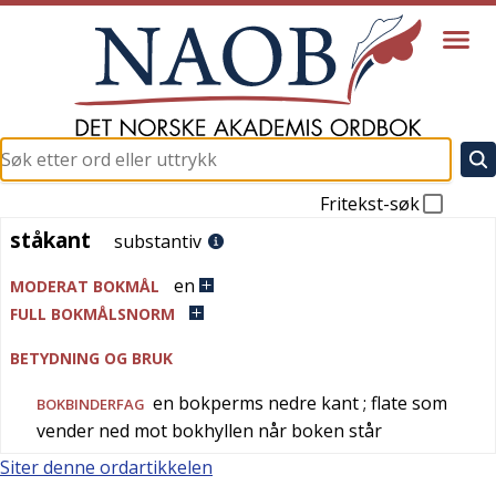
Fritekst-søk
ståkant
ståkant
substantiv
en
MODERAT BOKMÅL
FULL BOKMÅLSNORM
BETYDNING OG BRUK
en bokperms nedre kant
; flate som
BOKBINDERFAG
vender ned mot bokhyllen når boken står
Siter denne ordartikkelen