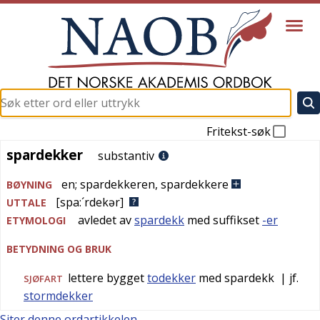
Fritekst-søk
spardekker
spardekker
substantiv
en
;
spardekkeren
,
spardekkere
BØYNING
[spa:´rdekər]
UTTALE
avledet av
spardekk
med suffikset
-er
ETYMOLOGI
BETYDNING OG BRUK
lettere bygget
todekker
med spardekk
| jf.
SJØFART
stormdekker
Siter denne ordartikkelen