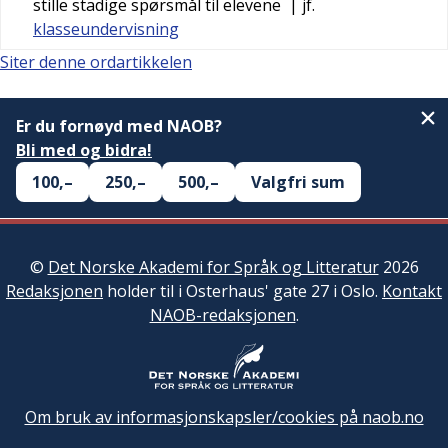
stille stadige spørsmål til elevene
| jf.
klasseundervisning
Siter denne ordartikkelen
Er du fornøyd med NAOB?
Bli med og bidra!
100,–
250,–
500,–
Valgfri sum
©
Det Norske Akademi for Språk og Litteratur
2026
Redaksjonen
holder til i Osterhaus' gate 27 i Oslo.
Kontakt
NAOB-redaksjonen
.
Om bruk av informasjonskapsler/cookies på naob.no