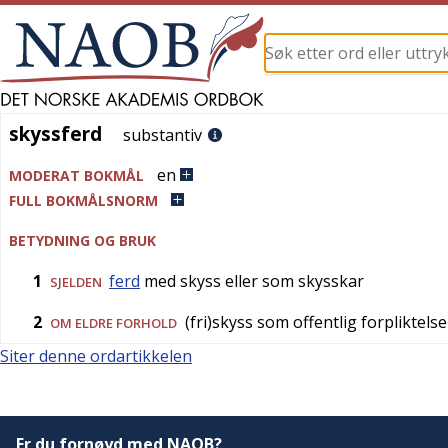
skyssferd
skyssferd
substantiv
en
MODERAT BOKMÅL
FULL BOKMÅLSNORM
BETYDNING OG BRUK
1
ferd
med skyss eller som skysskar
SJELDEN
2
(fri)skyss som offentlig forpliktelse
OM ELDRE FORHOLD
Siter denne ordartikkelen
Er du fornøyd med NAOB?