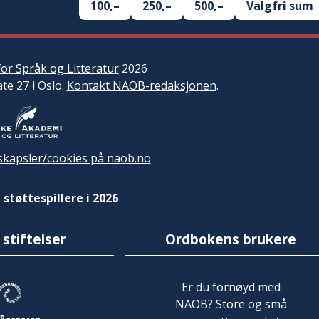
100,–
250,–
500,–
Valgfri sum
or Språk og Litteratur
2026
ate 27 i Oslo.
Kontakt NAOB-redaksjonen
.
kapsler/cookies på naob.no
 støttespillere i 2026
 stiftelser
Ordbokens brukere
Er du fornøyd med
NAOB? Store og små