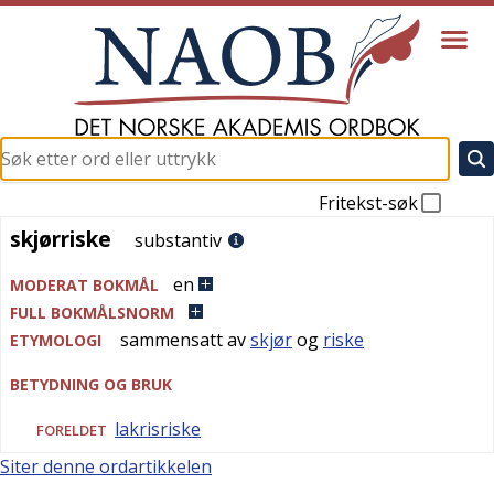
Fritekst-søk
skjørriske
skjørriske
substantiv
en
MODERAT BOKMÅL
FULL BOKMÅLSNORM
sammensatt av
skjør
og
riske
ETYMOLOGI
BETYDNING OG BRUK
lakrisriske
FORELDET
Siter denne ordartikkelen