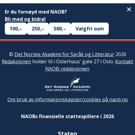
Er du fornøyd med NAOB?
Bli med og bidra!
100,–
250,–
500,–
Valgfri sum
©
Det Norske Akademi for Språk og Litteratur
2026
Redaksjonen
holder til i Osterhaus' gate 27 i Oslo.
Kontakt
NAOB-redaksjonen
.
Om bruk av informasjonskapsler/cookies på naob.no
NAOBs finansielle støttespillere i 2026
Staten