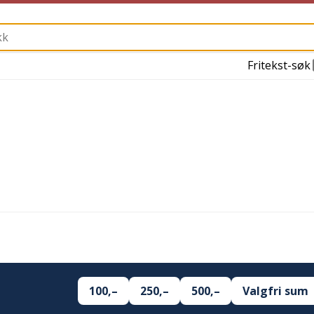
Fritekst-søk
100,–
250,–
500,–
Valgfri sum