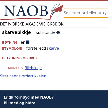
skarvebikkje
skarvebikkje
substantiv
en
BØYNING
første ledd
skarve
ETYMOLOGI
BETYDNING OG BRUK
fillebikkje
MUNTLIG
Siter denne ordartikkelen
Er du fornøyd med NAOB?
Bli med og bidra!