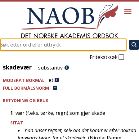
Fritekst-søk
skadevær
skadevær
substantiv
et
MODERAT BOKMÅL
FULL BOKMÅLSNORM
BETYDNING OG BRUK
1
vær (f.eks. tørke, regn) som gjør skade
SITAT
han anser regnet, selv om det kommer efter noksaa
langvarig tørke, for et skadeveir
(
Nicolai Ramm