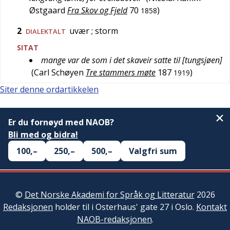
Østgaard
Fra Skov og Fjeld
70
)
1858
2
uvær
; storm
DIALEKTALT
SITAT
mange var de som i det skaveir satte til [tungsjøen]
(
Carl Schøyen
Tre stammers møte
187
)
1919
Siter denne ordartikkelen
Er du fornøyd med NAOB?
Bli med og bidra!
100,–
250,–
500,–
Valgfri sum
©
Det Norske Akademi for Språk og Litteratur
2026
Redaksjonen
holder til i Osterhaus' gate 27 i Oslo.
Kontakt
NAOB-redaksjonen
.