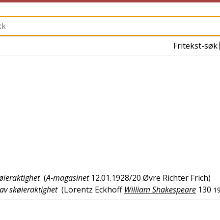
Fritekst-søk
øieraktighet
(
A-magasinet
12.01.1928/20
Øvre Richter Frich
)
 av skøieraktighet
(
Lorentz Eckhoff
William Shakespeare
130
1