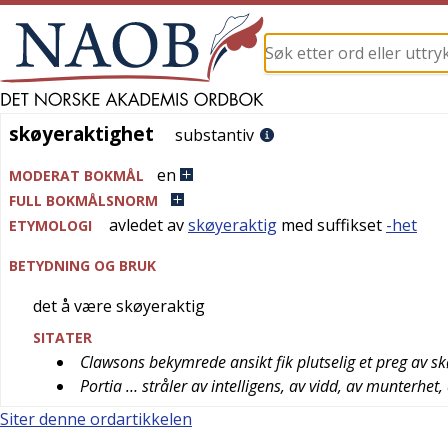
skøyeraktighet
skøyeraktighet
substantiv
en
MODERAT BOKMÅL
FULL BOKMÅLSNORM
avledet av
skøyeraktig
med suffikset
-het
ETYMOLOGI
BETYDNING OG BRUK
det å være skøyeraktig
SITATER
Clawsons bekymrede ansikt fik plutselig et preg av sk
Portia … stråler av intelligens, av vidd, av munterhet,
Siter denne ordartikkelen