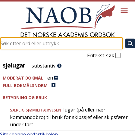
Fritekst-søk
sjølugar
sjølugar
substantiv
en
MODERAT BOKMÅL
FULL BOKMÅLSNORM
BETYDNING OG BRUK
lugar (på eller nær
SÆRLIG
SJØMILITÆRVESEN
kommandobro) til bruk for skipssjef eller skipsfører
under fart
Siter denne ordartikkelen