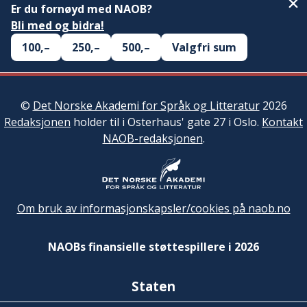
Er du fornøyd med NAOB?
Bli med og bidra!
100,–
250,–
500,–
Valgfri sum
©
Det Norske Akademi for Språk og Litteratur
2026
Redaksjonen
holder til i Osterhaus' gate 27 i Oslo.
Kontakt
NAOB-redaksjonen
.
Om bruk av informasjonskapsler/cookies på naob.no
NAOBs finansielle støttespillere i 2026
Staten