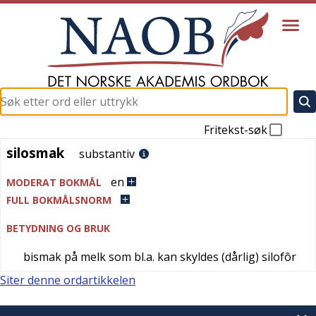
Fritekst-søk
silosmak
silosmak
substantiv
en
MODERAT BOKMÅL
FULL BOKMÅLSNORM
BETYDNING OG BRUK
bismak på melk som bl.a. kan skyldes (dårlig) silofôr
Siter denne ordartikkelen