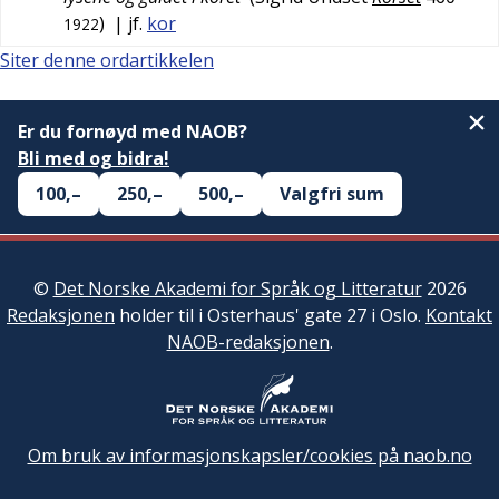
)
| jf.
kor
1922
Siter denne ordartikkelen
Er du fornøyd med NAOB?
Bli med og bidra!
100,–
250,–
500,–
Valgfri sum
©
Det Norske Akademi for Språk og Litteratur
2026
Redaksjonen
holder til i Osterhaus' gate 27 i Oslo.
Kontakt
NAOB-redaksjonen
.
Om bruk av informasjonskapsler/cookies på naob.no