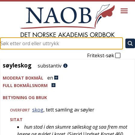
Fritekst-søk
søyleskog
søyleskog
substantiv
en
MODERAT BOKMÅL
FULL BOKMÅLSNORM
BETYDNING OG BRUK
skog
, tett samling av søyler
OVERFØRT
SITAT
hun stod i den skumre søileskog og saa frem mot
lysene og guldet i koret
(
Sigrid Undset
Korset
460