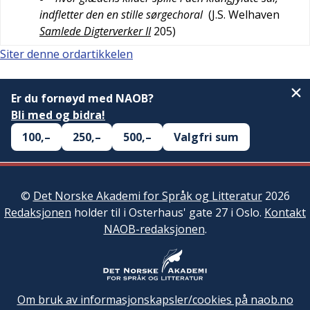
indfletter den en stille sørgechoral
(
J.S. Welhaven
Samlede Digterverker II
205
)
Siter denne ordartikkelen
Er du fornøyd med NAOB?
Bli med og bidra!
100,–
250,–
500,–
Valgfri sum
©
Det Norske Akademi for Språk og Litteratur
2026
Redaksjonen
holder til i Osterhaus' gate 27 i Oslo.
Kontakt
NAOB-redaksjonen
.
Om bruk av informasjonskapsler/cookies på naob.no