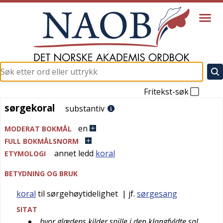
Fritekst-søk
sørgekoral
sørgekoral
substantiv
en
MODERAT BOKMÅL
FULL BOKMÅLSNORM
annet ledd
koral
ETYMOLOGI
BETYDNING OG BRUK
koral
til sørgehøytidelighet
| jf.
sørgesang
SITAT
hvor glædens kilder spille i den klangfyldte sal,